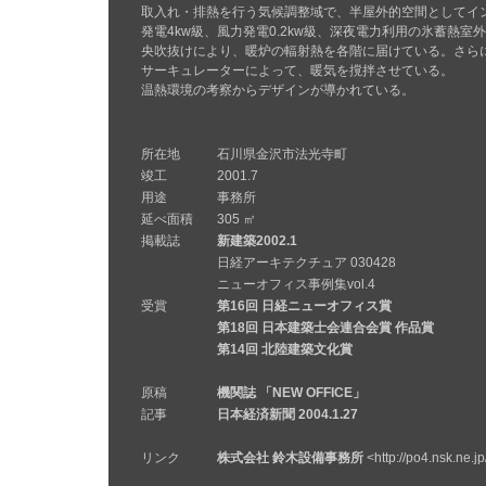
取入れ・排熱を行う気候調整域で、半屋外的空間としてイ
発電4kw級、風力発電0.2kw級、深夜電力利用の氷蓄熱
央吹抜けにより、暖炉の輻射熱を各階に届けている。さら
サーキュレーターによって、暖気を撹拌させている。
温熱環境の考察からデザインが導かれている。
所在地
石川県金沢市法光寺町
竣工
2001.7
用途
事務所
延べ面積
305 ㎡
掲載誌
新建築2002.1
日経アーキテクチュア 030428
ニューオフィス事例集vol.4
受賞
第16回 日経ニューオフィス賞
第18回 日本建築士会連合会賞 作品賞
第14回 北陸建築文化賞
原稿
機関誌 「NEW OFFICE」
記事
日本経済新聞 2004.1.27
リンク
株式会社 鈴木設備事務所
<http://po4.nsk.ne.j