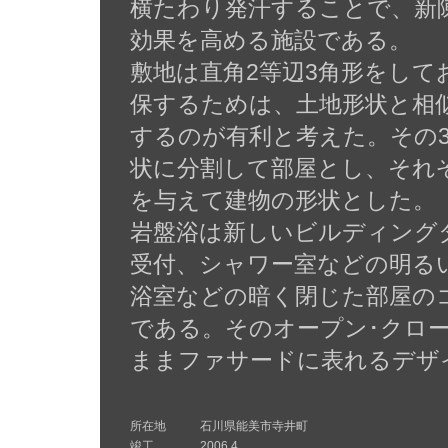
横たわり発汗することで、新
効果を高める施設である。
敷地は直角2等辺3角形をして
保するためは、土地形状と相
するのが有利と考えた。その
状に分割して部屋とし、それ
を与えて建物の形状とした。
岩盤浴は新しいビルディング
受付、シャワー室などの明る
浴室などの暗く閉じた部屋の
である。そのオープン･クロ
ままファサードに表れるデザ
所在地
石川県能美市寺井町
竣工
2006.4