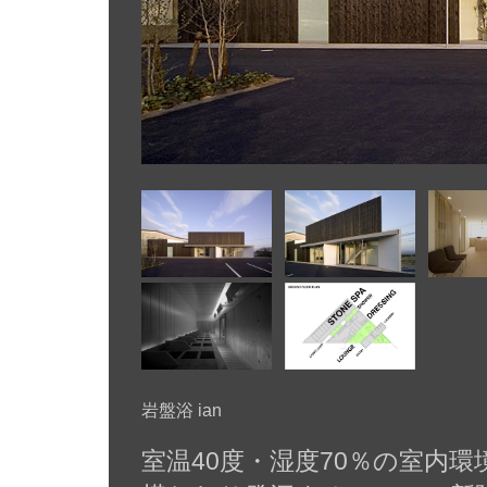
岩盤浴 ian
室温40度・湿度70％の室内