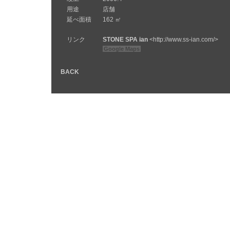
用途
店舗
延べ面積
162 ㎡
リンク
STONE SPA ian
<http://www.ss-ian.com/>
Google Maps
BACK